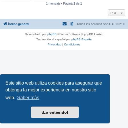
1 mensaje • Página
1
de
1
Ir a
Índice general
Todos los horarios son
UTC+02:00
Desarrollado por
phpBB
® Forum Software © phpBB Limited
Traducción al español por
phpBB España
Privacidad
|
Condiciones
Este sitio web utiliza cookies para asegurar que
obtenga la mejor experiencia en nuestro sitio
web.
Saber más
¡Lo entiendo!