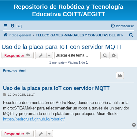
Repositorio de Robótica y Tecnología
Educativa COITT/AEGITT
FAQ
Identificarse
B
Índice general
TELECO GAMES -MANUALES Y CONSULTAS DEL KIT-
u
Uso de la placa para IoT con servidor MQTT
s
Buscar
Búsqueda 
Responder
c
1 mensaje • Página
1
de
1
a
Fernando_Anel
r
Uso de la placa para IoT con servidor MQTT
M
12 Dic 2025, 11:17
e
n
Excelente documentación de Pedro Ruiz, donde se enseña a utilizar la
s
micro:STEAMaker para
telecomandar
un robot a través de un servidor
a
j
MQTT y programando con la plataforma por bloques MicroBlocks.
e
https://pedroruizf.github.io/robotiot/
Responder