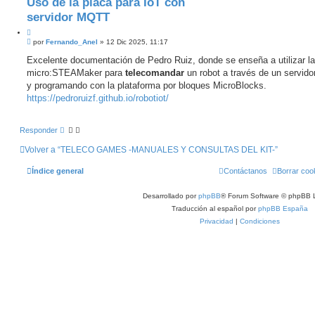
Uso de la placa para IoT con
c
q
a
u
servidor MQTT
r
e
C
d
M
i
por
Fernando_Anel
»
12 Dic 2025, 11:17
a
e
t
a
n
Excelente documentación de Pedro Ruiz, donde se enseña a utilizar la
a
v
s
micro:STEAMaker para
r
telecomandar
un robot a través de un servid
a
a
n
j
y programando con la plataforma por bloques MicroBlocks.
z
e
https://pedroruizf.github.io/robotiot/
a
d
a
Responder
Volver a “TELECO GAMES -MANUALES Y CONSULTAS DEL KIT-”
Índice general
Contáctanos
Borrar coo
Desarrollado por
phpBB
® Forum Software © phpBB L
Traducción al español por
phpBB España
Privacidad
|
Condiciones