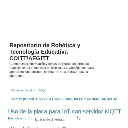
Repositorio de Robótica y
Tecnología Educativa
COITT/AEGITT
Compartimos información y temas de interés en forma de
repositorios de contenidos de sólo lectura. Contáctanos para
aportar nuevos enlaces, notificar errores o crear nuevos
apartados.
Enlaces rápidos
FAQ
Índice general
TELECO GAMES -MANUALES Y CONSULTAS DEL KIT-
Uso de la placa para IoT con servidor MQTT
B
B
Responder
u
ú
s
s