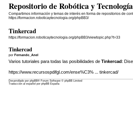
Repositorio de Robótica y Tecnolo
Compartimos información y temas de interés en forma de repositorios de cont
https://formacion.roboticaytecnologia.org/phpBB3/
Tinkercad
https://formacion.roboticaytecnologia.org/phpBB3/viewtopic.php?t=33
Tinkercad
por
Fernando_Anel
Varios tutoriales para todas las posibilidades de
Tinkercad
: Dis
https://www.recursospdifgl.com/ense%C3% ... tinkercad/
Desarrollado por
phpBB
® Forum Software © phpBB Limited
Traducción al español por
phpBB España