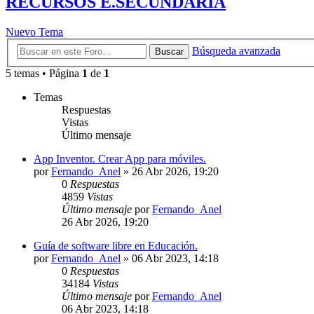
RECURSOS E.SECUNDARIA
Nuevo Tema
Búsqueda avanzada
Buscar
5 temas • Página
1
de
1
Temas
Respuestas
Vistas
Último mensaje
App Inventor. Crear App para móviles.
por
Fernando_Anel
»
26 Abr 2026, 19:20
0
Respuestas
4859
Vistas
Último mensaje
por
Fernando_Anel
26 Abr 2026, 19:20
Guía de software libre en Educación.
por
Fernando_Anel
»
06 Abr 2023, 14:18
0
Respuestas
34184
Vistas
Último mensaje
por
Fernando_Anel
06 Abr 2023, 14:18