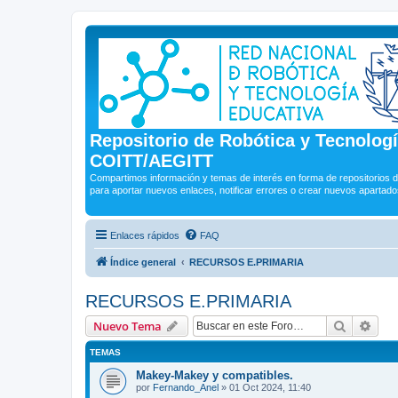
Repositorio de Robótica y Tecnolog
COITT/AEGITT
Compartimos información y temas de interés en forma de repositorios d
para aportar nuevos enlaces, notificar errores o crear nuevos apartado
Enlaces rápidos
FAQ
Índice general
RECURSOS E.PRIMARIA
RECURSOS E.PRIMARIA
Buscar
Bús
Nuevo Tema
TEMAS
Makey-Makey y compatibles.
por
Fernando_Anel
»
01 Oct 2024, 11:40