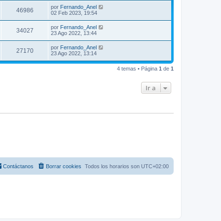
por
Fernando_Anel
46986
02 Feb 2023, 19:54
por
Fernando_Anel
34027
23 Ago 2022, 13:44
por
Fernando_Anel
27170
23 Ago 2022, 13:14
4 temas • Página
1
de
1
Ir a
Contáctanos
Borrar cookies
Todos los horarios son
UTC+02:00