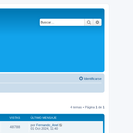
Buscar
Búsqueda avanza
Identificarse
4 temas • Página
1
de
1
VISTAS
ÚLTIMO MENSAJE
por
Fernando_Anel
48788
01 Oct 2024, 11:40