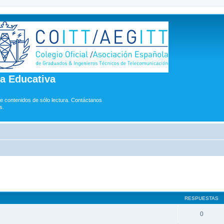
ía Educativa
e contenidos de sólo lectura. Contáctanos
s.
queda avanzada
RESPUESTAS
0