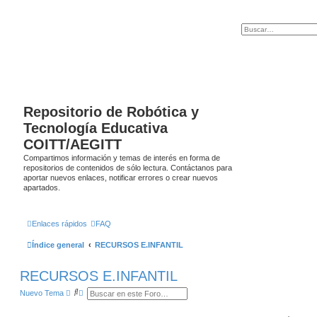
Repositorio de Robótica y
Tecnología Educativa
COITT/AEGITT
Compartimos información y temas de interés en forma de
repositorios de contenidos de sólo lectura. Contáctanos para
aportar nuevos enlaces, notificar errores o crear nuevos
apartados.
Enlaces rápidos
FAQ
Índice general
RECURSOS E.INFANTIL
RECURSOS E.INFANTIL
B
B
Nuevo Tema
u
ú
s
s
c
q