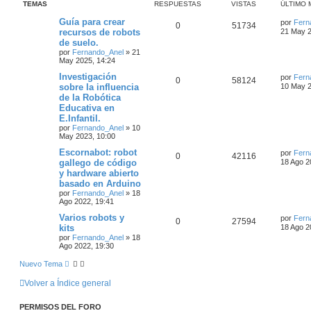
TEMAS
RESPUESTAS
VISTAS
ÚLTIMO 
a
u
r
e
Guía para crear
por
Fern
d
0
51734
recursos de robots
21 May 2
a
a
de suelo.
v
por
Fernando_Anel
»
21
a
May 2025, 14:24
n
z
Investigación
por
Fern
0
58124
a
sobre la influencia
10 May 2
d
de la Robótica
a
Educativa en
E.Infantil.
por
Fernando_Anel
»
10
May 2023, 10:00
Escornabot: robot
por
Fern
0
42116
gallego de código
18 Ago 2
y hardware abierto
basado en Arduino
por
Fernando_Anel
»
18
Ago 2022, 19:41
Varios robots y
por
Fern
0
27594
kits
18 Ago 2
por
Fernando_Anel
»
18
Ago 2022, 19:30
Nuevo Tema
Volver a Índice general
PERMISOS DEL FORO