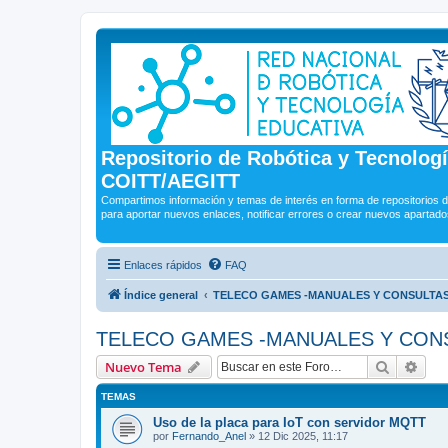
Repositorio de Robótica y Tecnolog
COITT/AEGITT
Compartimos información y temas de interés en forma de repositorios d
para aportar nuevos enlaces, notificar errores o crear nuevos apartado
Enlaces rápidos
FAQ
Índice general
TELECO GAMES -MANUALES Y CONSULTAS 
TELECO GAMES -MANUALES Y CONS
Buscar
Bús
Nuevo Tema
TEMAS
Uso de la placa para IoT con servidor MQTT
por
Fernando_Anel
»
12 Dic 2025, 11:17