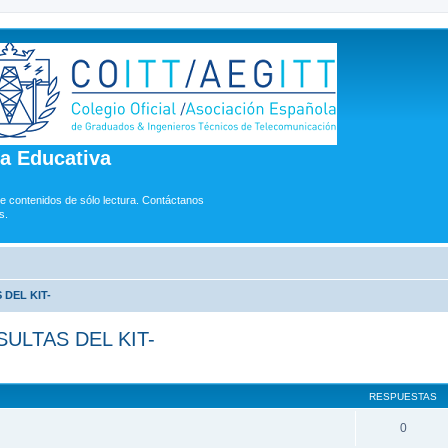
ía Educativa
e contenidos de sólo lectura. Contáctanos
s.
DEL KIT-
ULTAS DEL KIT-
queda avanzada
RESPUESTAS
0