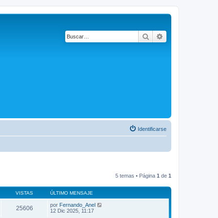
Buscar
Búsqueda avanza
Identificarse
5 temas • Página
1
de
1
VISTAS
ÚLTIMO MENSAJE
por
Fernando_Anel
25606
12 Dic 2025, 11:17