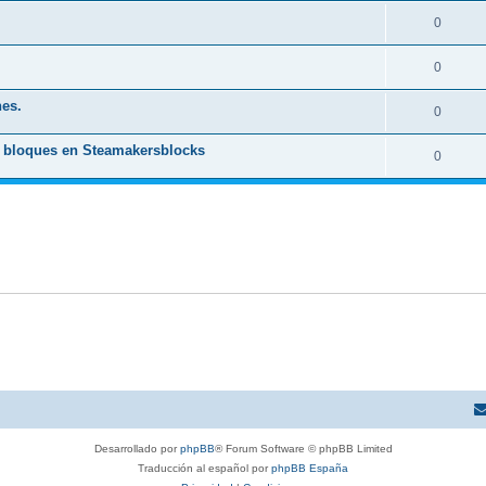
0
0
nes.
0
 bloques en Steamakersblocks
0
Desarrollado por
phpBB
® Forum Software © phpBB Limited
Traducción al español por
phpBB España