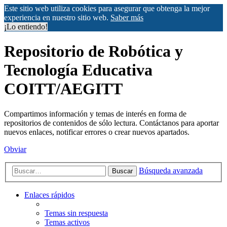
Este sitio web utiliza cookies para asegurar que obtenga la mejor
experiencia en nuestro sitio web.
Saber más
¡Lo entiendo!
Repositorio de Robótica y
Tecnología Educativa
COITT/AEGITT
Compartimos información y temas de interés en forma de
repositorios de contenidos de sólo lectura. Contáctanos para aportar
nuevos enlaces, notificar errores o crear nuevos apartados.
Obviar
Búsqueda avanzada
Buscar
Enlaces rápidos
Temas sin respuesta
Temas activos