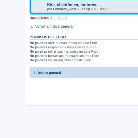
a
Kits, electrónica, motores...
a
por
Fernando_Anel
»
21 Sep 2022, 09:13
v
a
Nuevo Tema
n
z
Volver a Índice general
a
d
PERMISOS DEL FORO
a
No puedes
abrir nuevos temas en este Foro
No puedes
responder a temas en este Foro
No puedes
editar sus mensajes en este Foro
No puedes
borrar sus mensajes en este Foro
No puedes
enviar adjuntos en este Foro
Índice general