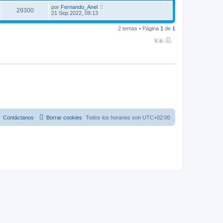
por
Fernando_Anel
29300
21 Sep 2022, 09:13
2 temas • Página
1
de
1
Ir a
Contáctanos
Borrar cookies
Todos los horarios son
UTC+02:00