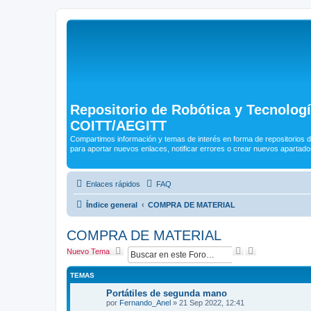
Repositorio de Robótica y Tecnolog
COITT/AEGITT
Compartimos información y temas de interés en forma de repositorios d
para aportar nuevos enlaces, notificar errores o crear nuevos apartado
Enlaces rápidos
FAQ
Índice general
COMPRA DE MATERIAL
COMPRA DE MATERIAL
B
B
Nuevo Tema
u
ú
s
s
TEMAS
c
q
a
u
Portátiles de segunda mano
r
e
por
Fernando_Anel
»
21 Sep 2022, 12:41
d