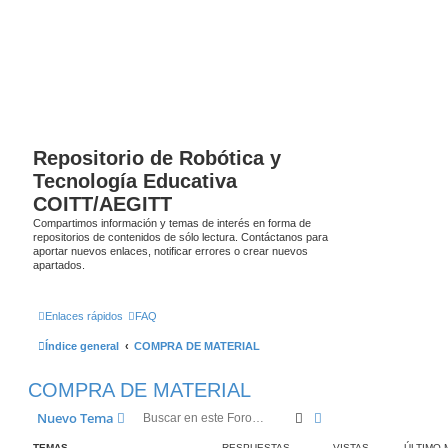
Repositorio de Robótica y
Tecnología Educativa
COITT/AEGITT
Compartimos información y temas de interés en forma de
repositorios de contenidos de sólo lectura. Contáctanos para
aportar nuevos enlaces, notificar errores o crear nuevos
apartados.
Enlaces rápidos
FAQ
Índice general
COMPRA DE MATERIAL
COMPRA DE MATERIAL
Buscar
Búsqueda avanzada
Nuevo Tema
TEMAS
RESPUESTAS
VISTAS
ÚLTIMO 