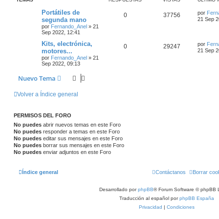
Portátiles de
por
Fern
0
37756
segunda mano
21 Sep 2
por
Fernando_Anel
»
21
Sep 2022, 12:41
Kits, electrónica,
por
Fern
0
29247
motores...
21 Sep 2
por
Fernando_Anel
»
21
Sep 2022, 09:13
Nuevo Tema
Volver a Índice general
PERMISOS DEL FORO
No puedes
abrir nuevos temas en este Foro
No puedes
responder a temas en este Foro
No puedes
editar sus mensajes en este Foro
No puedes
borrar sus mensajes en este Foro
No puedes
enviar adjuntos en este Foro
Índice general
Contáctanos
Borrar coo
Desarrollado por
phpBB
® Forum Software © phpBB L
Traducción al español por
phpBB España
Privacidad
|
Condiciones