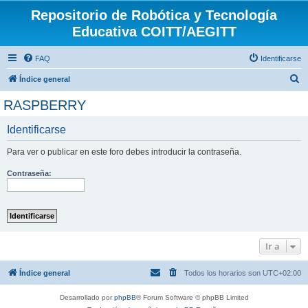
Repositorio de Robótica y Tecnología
Educativa COITT/AEGITT
FAQ
Identificarse
B
Índice general
u
RASPBERRY
s
Identificarse
c
a
Para ver o publicar en este foro debes introducir la contraseña.
r
Contraseña:
Ir a
Índice general
Todos los horarios son
UTC+02:00
Desarrollado por
phpBB
® Forum Software © phpBB Limited