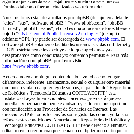
significa que acuerda estar legalmente sometido a esos nuevos
términos tal como fueron actualizados y/o reformados.
Nuestros foros están desarrollados por phpBB (de aquí en adelante
“ellos”, “sus”, “software phpBB”, “www.phpbb.com”, “phpBB
Limited”, “phpBB Teams”) el cual es una solución de foros liberada
bajo la “
GNU General Public License v2 en Ingles
” (de aquí en
adelante “GPL”) y puede ser descargada de
www.phpbb.com
. El
software phpBB solamente facilita discusiones basadas en Internet y
la GPL estrictamente los excluye de lo que aprobamos y/o
desaprobamos como conductas y/o contenido permisible. Para más
información sobre phpBB, por favor visite:
https://www.phpbb.com/
.
Acuerda no enviar ningun contenido abusivo, obsceno, vulgar,
difamatorio, indecente, amenazante, sexual o cualquier otro material
que pueda violar cualquier ley de su país, el país donde “Repositorio
de Robótica y Tecnología Educativa COITT/AEGITT” está
instalado o Leyes Internacionales. Hacer eso provocará que sea
inmediata y permanentemente expulsado y, si lo creemos oportuno,
con notificación a su Proveedor de Servicios de Internet. Las
direcciones IP de todos los envíos son registradas como ayuda para
reforzar estas condiciones. Acuerda que “Repositorio de Robótica y
Tecnología Educativa COITT/AEGITT” tiene derecho a eliminar,
editar, mover o cerrar cualquier tema en cualquier momento que lo