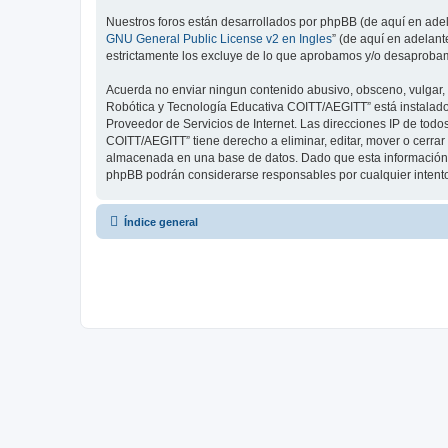
Nuestros foros están desarrollados por phpBB (de aquí en adela
GNU General Public License v2 en Ingles
” (de aquí en adelan
estrictamente los excluye de lo que aprobamos y/o desaprobam
Acuerda no enviar ningun contenido abusivo, obsceno, vulgar, d
Robótica y Tecnología Educativa COITT/AEGITT” está instalado
Proveedor de Servicios de Internet. Las direcciones IP de tod
COITT/AEGITT” tiene derecho a eliminar, editar, mover o cerr
almacenada en una base de datos. Dado que esta información n
phpBB podrán considerarse responsables por cualquier intent
Índice general