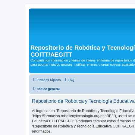
Repositorio de Robótica y Tecnolog
COITT/AEGITT
Compartimos información y temas de interés en forma de repositorios d
para aportar nuevos enlaces, notificar errores o crear nuevos apartado
Enlaces rápidos
FAQ
Índice general
Repositorio de Robótica y Tecnología Educati
Al ingresar en “Repositorio de Robótica y Tecnología Educativ
“https://formacion.roboticaytecnologia.org/phpBB3”), usted acu
Educativa COITT/AEGITT”. Podemos cambiar estos términos en c
“Repositorio de Robótica y Tecnología Educativa COITT/AEGITT
reformados.