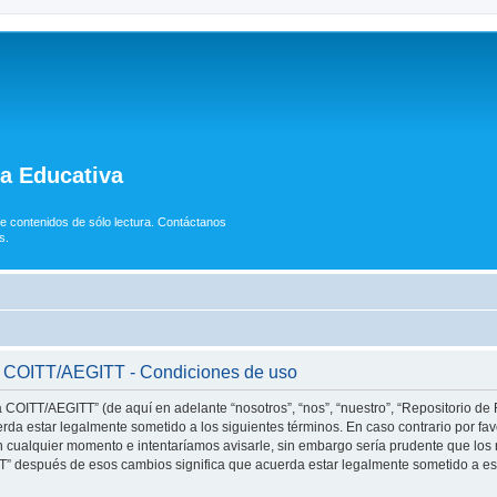
ía Educativa
e contenidos de sólo lectura. Contáctanos
s.
va COITT/AEGITT - Condiciones de uso
a COITT/AEGITT” (de aquí en adelante “nosotros”, “nos”, “nuestro”, “Repositorio d
erda estar legalmente sometido a los siguientes términos. En caso contrario por fav
ualquier momento e intentaríamos avisarle, sin embargo sería prudente que los r
” después de esos cambios significa que acuerda estar legalmente sometido a eso