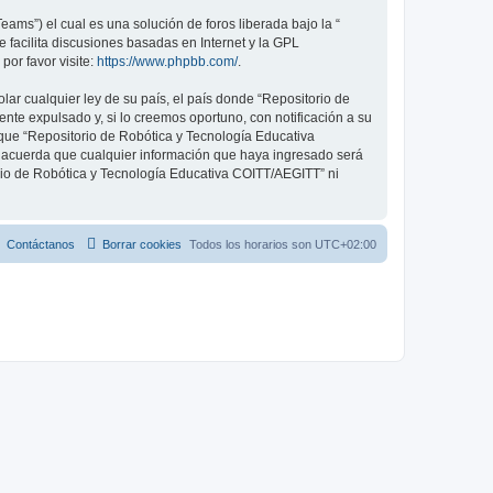
ams”) el cual es una solución de foros liberada bajo la “
 facilita discusiones basadas en Internet y la GPL
or favor visite:
https://www.phpbb.com/
.
ar cualquier ley de su país, el país donde “Repositorio de
e expulsado y, si lo creemos oportuno, con notificación a su
 que “Repositorio de Robótica y Tecnología Educativa
o acuerda que cualquier información que haya ingresado será
rio de Robótica y Tecnología Educativa COITT/AEGITT” ni
Contáctanos
Borrar cookies
Todos los horarios son
UTC+02:00