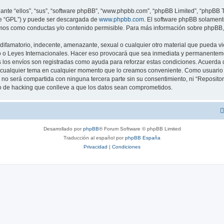
nte “ellos”, “sus”, “software phpBB”, “www.phpbb.com”, “phpBB Limited”, “phpBB Te
te “GPL”) y puede ser descargada de
www.phpbb.com
. El software phpBB solamente
os como conductas y/o contenido permisible. Para más información sobre phpBB, p
ifamatorio, indecente, amenazante, sexual o cualquier otro material que pueda viol
 o Leyes Internacionales. Hacer eso provocará que sea inmediata y permanentement
os los envíos son registradas como ayuda para reforzar estas condiciones. Acuerda
ar cualquier tema en cualquier momento que lo creamos conveniente. Como usuari
o será compartida con ninguna tercera parte sin su consentimiento, ni “Reposito
o de hacking que conlleve a que los datos sean comprometidos.
Desarrollado por
phpBB
® Forum Software © phpBB Limited
Traducción al español por
phpBB España
Privacidad
|
Condiciones