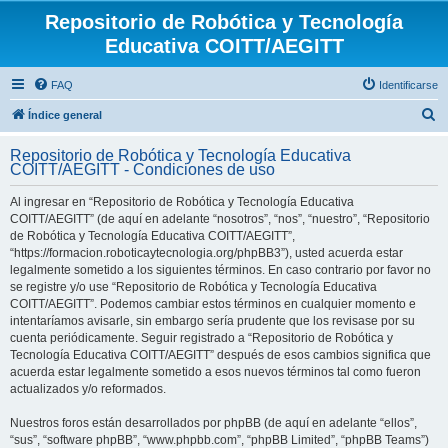
Repositorio de Robótica y Tecnología
Educativa COITT/AEGITT
FAQ
Identificarse
B
Índice general
u
Repositorio de Robótica y Tecnología Educativa
s
COITT/AEGITT - Condiciones de uso
c
Al ingresar en “Repositorio de Robótica y Tecnología Educativa
a
COITT/AEGITT” (de aquí en adelante “nosotros”, “nos”, “nuestro”, “Repositorio
r
de Robótica y Tecnología Educativa COITT/AEGITT”,
“https://formacion.roboticaytecnologia.org/phpBB3”), usted acuerda estar
legalmente sometido a los siguientes términos. En caso contrario por favor no
se registre y/o use “Repositorio de Robótica y Tecnología Educativa
COITT/AEGITT”. Podemos cambiar estos términos en cualquier momento e
intentaríamos avisarle, sin embargo sería prudente que los revisase por su
cuenta periódicamente. Seguir registrado a “Repositorio de Robótica y
Tecnología Educativa COITT/AEGITT” después de esos cambios significa que
acuerda estar legalmente sometido a esos nuevos términos tal como fueron
actualizados y/o reformados.
Nuestros foros están desarrollados por phpBB (de aquí en adelante “ellos”,
“sus”, “software phpBB”, “www.phpbb.com”, “phpBB Limited”, “phpBB Teams”)