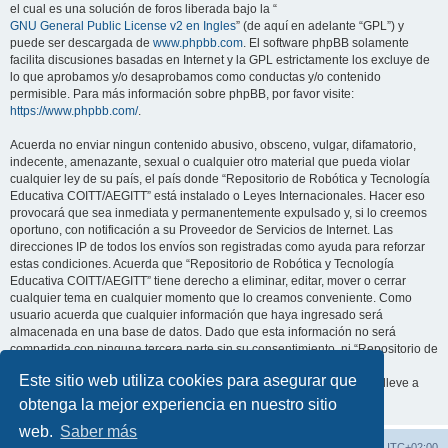
el cual es una solución de foros liberada bajo la “
GNU General Public License v2 en Ingles
” (de aquí en adelante “GPL”) y
puede ser descargada de
www.phpbb.com
. El software phpBB solamente
facilita discusiones basadas en Internet y la GPL estrictamente los excluye de
lo que aprobamos y/o desaprobamos como conductas y/o contenido
permisible. Para más información sobre phpBB, por favor visite:
https://www.phpbb.com/
.
Acuerda no enviar ningun contenido abusivo, obsceno, vulgar, difamatorio,
indecente, amenazante, sexual o cualquier otro material que pueda violar
cualquier ley de su país, el país donde “Repositorio de Robótica y Tecnología
Educativa COITT/AEGITT” está instalado o Leyes Internacionales. Hacer eso
provocará que sea inmediata y permanentemente expulsado y, si lo creemos
oportuno, con notificación a su Proveedor de Servicios de Internet. Las
direcciones IP de todos los envíos son registradas como ayuda para reforzar
estas condiciones. Acuerda que “Repositorio de Robótica y Tecnología
Educativa COITT/AEGITT” tiene derecho a eliminar, editar, mover o cerrar
cualquier tema en cualquier momento que lo creamos conveniente. Como
usuario acuerda que cualquier información que haya ingresado será
almacenada en una base de datos. Dado que esta información no será
compartida con ninguna tercera parte sin su consentimiento, ni “Repositorio de
Robótica y Tecnología Educativa COITT/AEGITT” ni phpBB podrán
Este sitio web utiliza cookies para asegurar que
considerarse responsables por cualquier intento de hacking que conlleve a
que los datos sean comprometidos.
obtenga la mejor experiencia en nuestro sitio
web.
Saber más
Índice general
Todos los horarios son
UTC+02:00