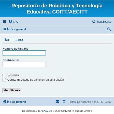
Repositorio de Robótica y Tecnología
Educativa COITT/AEGITT
FAQ
Identificarse
B
Índice general
u
Identificarse
s
c
Nombre de Usuario:
a
r
Contraseña:
Recordar
Ocultar mi estado de conexión en esta sesión
Índice general
Todos los horarios son
UTC+02:00
Desarrollado por
phpBB
® Forum Software © phpBB Limited