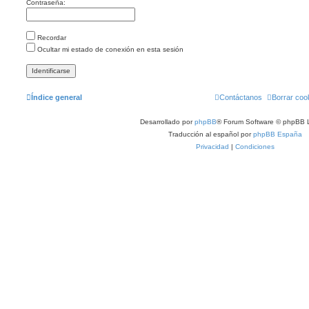
Contraseña:
Recordar
Ocultar mi estado de conexión en esta sesión
Índice general
Contáctanos
Borrar coo
Desarrollado por
phpBB
® Forum Software © phpBB L
Traducción al español por
phpBB España
Privacidad
|
Condiciones