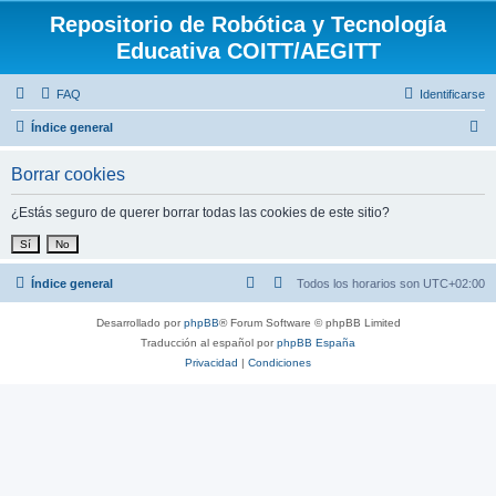
Repositorio de Robótica y Tecnología
Educativa COITT/AEGITT
FAQ
Identificarse
B
Índice general
u
Borrar cookies
s
c
¿Estás seguro de querer borrar todas las cookies de este sitio?
a
r
Índice general
Todos los horarios son
UTC+02:00
Desarrollado por
phpBB
® Forum Software © phpBB Limited
Traducción al español por
phpBB España
Privacidad
|
Condiciones