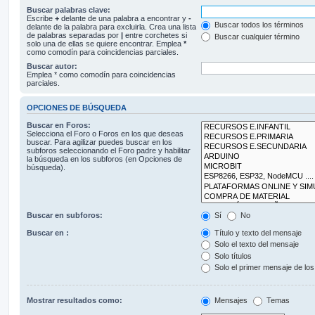
Buscar palabras clave:
Escribe
+
delante de una palabra a encontrar y
-
Buscar todos los términos
delante de la palabra para excluirla. Crea una lista
de palabras separadas por
|
entre corchetes si
Buscar cualquier término
solo una de ellas se quiere encontrar. Emplea
*
como comodín para coincidencias parciales.
Buscar autor:
Emplea * como comodín para coincidencias
parciales.
OPCIONES DE BÚSQUEDA
Buscar en Foros:
Selecciona el Foro o Foros en los que deseas
buscar. Para agilizar puedes buscar en los
subforos seleccionando el Foro padre y habilitar
la búsqueda en los subforos (en Opciones de
búsqueda).
Buscar en subforos:
Sí
No
Buscar en :
Título y texto del mensaje
Solo el texto del mensaje
Solo títulos
Solo el primer mensaje de lo
Mostrar resultados como:
Mensajes
Temas