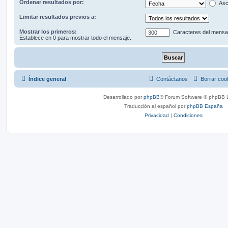
Ordenar resultados por:
Asc
Limitar resultados previos a:
Mostrar los primeros:
Caracteres del mensa
Establece en 0 para mostrar todo el mensaje.
Índice general
Contáctanos
Borrar coo
Desarrollado por
phpBB
® Forum Software © phpBB L
Traducción al español por
phpBB España
Privacidad
|
Condiciones