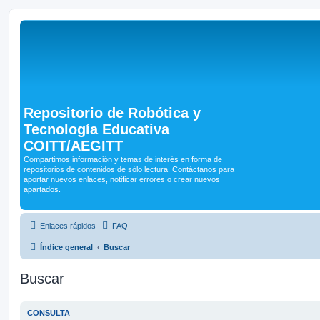
Repositorio de Robótica y
Tecnología Educativa
COITT/AEGITT
Compartimos información y temas de interés en forma de
repositorios de contenidos de sólo lectura. Contáctanos para
aportar nuevos enlaces, notificar errores o crear nuevos
apartados.
Enlaces rápidos
FAQ
Índice general
Buscar
Buscar
CONSULTA