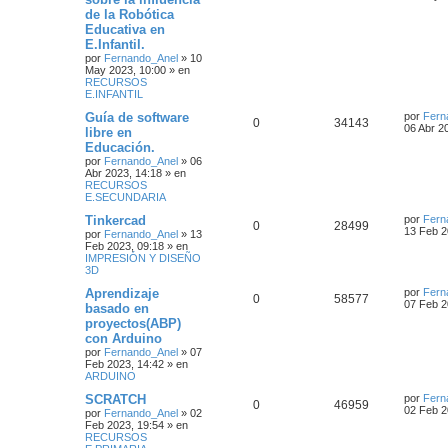
de la Robótica
Educativa en
E.Infantil.
por
Fernando_Anel
»
10
May 2023, 10:00
» en
RECURSOS
E.INFANTIL
Guía de software
por
Fern
0
34143
06 Abr 2
libre en
Educación.
por
Fernando_Anel
»
06
Abr 2023, 14:18
» en
RECURSOS
E.SECUNDARIA
Tinkercad
por
Fern
0
28499
13 Feb 2
por
Fernando_Anel
»
13
Feb 2023, 09:18
» en
IMPRESIÓN Y DISEÑO
3D
Aprendizaje
por
Fern
0
58577
07 Feb 2
basado en
proyectos(ABP)
con Arduino
por
Fernando_Anel
»
07
Feb 2023, 14:42
» en
ARDUINO
SCRATCH
por
Fern
0
46959
02 Feb 2
por
Fernando_Anel
»
02
Feb 2023, 19:54
» en
RECURSOS