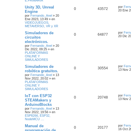
E.PRIMARIA
Unity 3D, Unreal
por
Fern
0
43572
20 Ene 2
Engine
por
Fernando_Anel
»
20
Ene 2023, 13:49
» en
VIDEOJUEGOS,
METAVERSO, VR y XR
Simuladores de
por
Fern
0
64877
20 Dic 2
circuitos
electrónicos.
por
Fernando_Anel
»
20
Dic 2022, 09:25
» en
PLATAFORMAS
ONLINE Y
SIMULADORES
Simuladores de
por
Fern
0
30554
13 Nov 2
robótica gratuitos.
por
Fernando_Anel
»
13
Nov 2022, 20:02
» en
PLATAFORMAS
ONLINE Y
SIMULADORES
IoT con ESP32
por
Fern
0
20748
13 Nov 2
STEAMakers y
ArduinoBlocks
por
Fernando_Anel
»
13
Nov 2022, 19:56
» en
ESP8266, ESP32,
NodeMCU ....
Manual de
por
Fern
0
20177
16 Oct 2
programación de