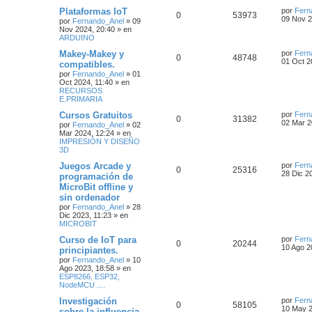
Plataformas IoT
por
Fern
0
53973
09 Nov 2
por
Fernando_Anel
»
09
Nov 2024, 20:40
» en
ARDUINO
Makey-Makey y
por
Fern
0
48748
01 Oct 2
compatibles.
por
Fernando_Anel
»
01
Oct 2024, 11:40
» en
RECURSOS
E.PRIMARIA
Cursos Gratuitos
por
Fern
0
31382
02 Mar 2
por
Fernando_Anel
»
02
Mar 2024, 12:24
» en
IMPRESIÓN Y DISEÑO
3D
Juegos Arcade y
por
Fern
0
25316
28 Dic 2
programación de
MicroBit offline y
sin ordenador
por
Fernando_Anel
»
28
Dic 2023, 11:23
» en
MICROBIT
Curso de IoT para
por
Fern
0
20244
10 Ago 2
principiantes.
por
Fernando_Anel
»
10
Ago 2023, 18:58
» en
ESP8266, ESP32,
NodeMCU ....
Investigación
por
Fern
0
58105
10 May 2
sobre la influencia