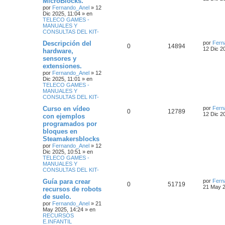
MicroBlocks.
por
Fernando_Anel
»
12
Dic 2025, 11:04
» en
TELECO GAMES -
MANUALES Y
CONSULTAS DEL KIT-
Descripción del
por
Fern
0
14894
12 Dic 2
hardware,
sensores y
extensiones.
por
Fernando_Anel
»
12
Dic 2025, 11:01
» en
TELECO GAMES -
MANUALES Y
CONSULTAS DEL KIT-
Curso en vídeo
por
Fern
0
12789
12 Dic 2
con ejemplos
programados por
bloques en
Steamakersblocks
por
Fernando_Anel
»
12
Dic 2025, 10:51
» en
TELECO GAMES -
MANUALES Y
CONSULTAS DEL KIT-
Guía para crear
por
Fern
0
51719
21 May 2
recursos de robots
de suelo.
por
Fernando_Anel
»
21
May 2025, 14:24
» en
RECURSOS
E.INFANTIL