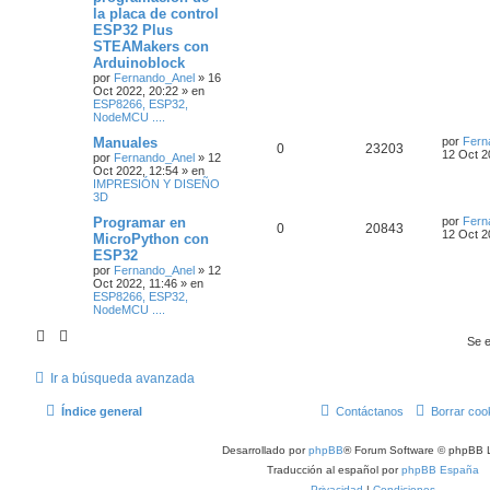
la placa de control
ESP32 Plus
STEAMakers con
Arduinoblock
por
Fernando_Anel
»
16
Oct 2022, 20:22
» en
ESP8266, ESP32,
NodeMCU ....
Manuales
por
Fern
0
23203
12 Oct 2
por
Fernando_Anel
»
12
Oct 2022, 12:54
» en
IMPRESIÓN Y DISEÑO
3D
Programar en
por
Fern
0
20843
12 Oct 2
MicroPython con
ESP32
por
Fernando_Anel
»
12
Oct 2022, 11:46
» en
ESP8266, ESP32,
NodeMCU ....
Se e
Ir a búsqueda avanzada
Índice general
Contáctanos
Borrar coo
Desarrollado por
phpBB
® Forum Software © phpBB L
Traducción al español por
phpBB España
Privacidad
|
Condiciones