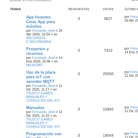
u
ú
s
s
TEMAS
RESPUESTAS
VISTAS
ÚLTIMO 
c
q
a
u
App Inventor.
por
Fern
0
4827
r
e
26 Abr 2
Crear App para
d
móviles.
a
por
Fernando_Anel
»
26
a
Abr 2026, 19:20
» en
v
RECURSOS
a
E.SECUNDARIA
n
Proyectos y
por
Fern
z
0
7410
14 Ene 2
recursos.
a
por
Fernando_Anel
»
14
d
Ene 2026, 20:46
» en
a
MICROBIT
Uso de la placa
por
Fern
0
25550
12 Dic 2
para IoT con
servidor MQTT
por
Fernando_Anel
»
12
Dic 2025, 11:17
» en
TELECO GAMES -
MANUALES Y
CONSULTAS DEL KIT-
Manuales
por
Fern
0
10945
12 Dic 2
por
Fernando_Anel
»
12
Dic 2025, 11:10
» en
TELECO GAMES -
MANUALES Y
CONSULTAS DEL KIT-
Programación con
por
Fern
0
19044
12 Dic 2