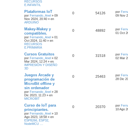
RECURSOS
E.INFANTIL
Plataformas IoT
por
Fern
0
54126
por
Fernando_Anel
»
09
09 Nov 2
Nov 2024, 20:40
» en
ARDUINO
Makey-Makey y
por
Fern
0
48892
compatibles.
01 Oct 2
por
Fernando_Anel
»
01
Oct 2024, 11:40
» en
RECURSOS
E.PRIMARIA
Cursos Gratuitos
por
Fern
0
31518
por
Fernando_Anel
»
02
02 Mar 2
Mar 2024, 12:24
» en
IMPRESIÓN Y DISEÑO
3D
Juegos Arcade y
por
Fern
0
25463
programación de
28 Dic 2
MicroBit offline y
sin ordenador
por
Fernando_Anel
»
28
Dic 2023, 11:23
» en
MICROBIT
Curso de IoT para
por
Fern
0
20370
principiantes.
10 Ago 2
por
Fernando_Anel
»
10
Ago 2023, 18:58
» en
ESP8266, ESP32,
NodeMCU ....