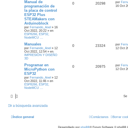
Manual de
por
Fern
0
20298
programación de
16 Oct 2
la placa de control
ESP32 Plus
STEAMakers con
Arduinoblock
por
Fernando_Anel
»
16
Oct 2022, 20:22
» en
ESP8266, ESP32,
NodeMCU ....
Manuales
por
Fern
0
23324
por
Fernando_Anel
»
12
12 Oct 2
Oct 2022, 12:54
» en
IMPRESIÓN Y DISEÑO
3D
Programar en
por
Fern
0
20975
MicroPython con
12 Oct 2
ESP32
por
Fernando_Anel
»
12
Oct 2022, 11:46
» en
ESP8266, ESP32,
NodeMCU ....
Se 
Ir a búsqueda avanzada
Índice general
Contáctanos
Borrar coo
Desarrollado por
phpBB
® Forum Software © phpBB L