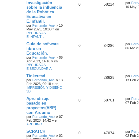
Investigación
por
Fern
0
58224
sobre la influencia
10 May 2
de la Robótica
Educativa en
E.Infantil.
por
Fernando_Anel
»
10
May 2023, 10:00
» en
RECURSOS
E.INFANTIL
Guía de software
por
Fern
0
34286
libre en
06 Abr 2
Educación.
por
Fernando_Anel
»
06
Abr 2023, 14:18
» en
RECURSOS
E.SECUNDARIA
Tinkercad
por
Fern
0
28629
por
Fernando_Anel
»
13
13 Feb 2
Feb 2023, 09:18
» en
IMPRESIÓN Y DISEÑO
3D
Aprendizaje
por
Fern
0
58701
basado en
07 Feb 2
proyectos(ABP)
con Arduino
por
Fernando_Anel
»
07
Feb 2023, 14:42
» en
ARDUINO
SCRATCH
por
Fern
0
47074
por
Fernando_Anel
»
02
02 Feb 2