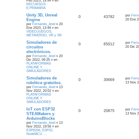
Feb 2023, 19:54
» en
RECURSOS
E.PRIMARIA
Unity 3D, Unreal
por
Fern
0
43782
Engine
20 Ene 2
por
Fernando_Anel
»
20
Ene 2023, 13:49
» en
VIDEOJUEGOS,
METAVERSO, VR y XR
Simuladores de
por
Fern
0
65012
circuitos
20 Dic 2
electrónicos.
por
Fernando_Anel
»
20
Dic 2022, 09:25
» en
PLATAFORMAS
ONLINE Y
SIMULADORES
Simuladores de
por
Fern
0
30669
robótica gratuitos.
13 Nov 2
por
Fernando_Anel
»
13
Nov 2022, 20:02
» en
PLATAFORMAS
ONLINE Y
SIMULADORES
IoT con ESP32
por
Fern
0
20875
STEAMakers y
13 Nov 2
ArduinoBlocks
por
Fernando_Anel
»
13
Nov 2022, 19:56
» en
ESP8266, ESP32,
NodeMCU ....