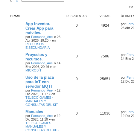
Se 
TEMAS
RESPUESTAS
VISTAS
ÚLTIMO 
App Inventor.
por
Fern
0
4924
Crear App para
26 Abr 2
móviles.
por
Fernando_Anel
»
26
Abr 2026, 19:20
» en
RECURSOS
E.SECUNDARIA
Proyectos y
por
Fern
0
7506
recursos.
14 Ene 2
por
Fernando_Anel
»
14
Ene 2026, 20:46
» en
MICROBIT
Uso de la placa
por
Fern
0
25651
para IoT con
12 Dic 2
servidor MQTT
por
Fernando_Anel
»
12
Dic 2025, 11:17
» en
TELECO GAMES -
MANUALES Y
CONSULTAS DEL KIT-
Manuales
por
Fern
0
11036
por
Fernando_Anel
»
12
12 Dic 2
Dic 2025, 11:10
» en
TELECO GAMES -
MANUALES Y
CONSULTAS DEL KIT-