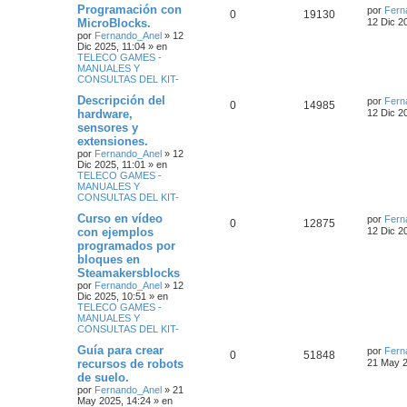
Programación con
por
Fern
0
19130
MicroBlocks.
12 Dic 2
por
Fernando_Anel
»
12
Dic 2025, 11:04
» en
TELECO GAMES -
MANUALES Y
CONSULTAS DEL KIT-
Descripción del
por
Fern
0
14985
hardware,
12 Dic 2
sensores y
extensiones.
por
Fernando_Anel
»
12
Dic 2025, 11:01
» en
TELECO GAMES -
MANUALES Y
CONSULTAS DEL KIT-
Curso en vídeo
por
Fern
0
12875
con ejemplos
12 Dic 2
programados por
bloques en
Steamakersblocks
por
Fernando_Anel
»
12
Dic 2025, 10:51
» en
TELECO GAMES -
MANUALES Y
CONSULTAS DEL KIT-
Guía para crear
por
Fern
0
51848
recursos de robots
21 May 2
de suelo.
por
Fernando_Anel
»
21
May 2025, 14:24
» en