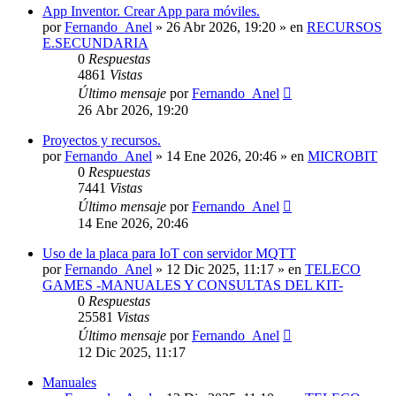
App Inventor. Crear App para móviles.
por
Fernando_Anel
»
26 Abr 2026, 19:20
» en
RECURSOS
E.SECUNDARIA
0
Respuestas
4861
Vistas
Último mensaje
por
Fernando_Anel
26 Abr 2026, 19:20
Proyectos y recursos.
por
Fernando_Anel
»
14 Ene 2026, 20:46
» en
MICROBIT
0
Respuestas
7441
Vistas
Último mensaje
por
Fernando_Anel
14 Ene 2026, 20:46
Uso de la placa para IoT con servidor MQTT
por
Fernando_Anel
»
12 Dic 2025, 11:17
» en
TELECO
GAMES -MANUALES Y CONSULTAS DEL KIT-
0
Respuestas
25581
Vistas
Último mensaje
por
Fernando_Anel
12 Dic 2025, 11:17
Manuales