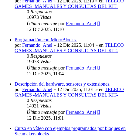
por
Fernando_Anel
»
12 Dic 2025, 11:10
» en
TELECO
GAMES -MANUALES Y CONSULTAS DEL KIT-
0
Respuestas
10973
Vistas
Último mensaje
por
Fernando_Anel
12 Dic 2025, 11:10
Programación con MicroBlocks.
por
Fernando_Anel
»
12 Dic 2025, 11:04
» en
TELECO
GAMES -MANUALES Y CONSULTAS DEL KIT-
0
Respuestas
19073
Vistas
Último mensaje
por
Fernando_Anel
12 Dic 2025, 11:04
Descripción del hardware, sensores y extensiones.
por
Fernando_Anel
»
12 Dic 2025, 11:01
» en
TELECO
GAMES -MANUALES Y CONSULTAS DEL KIT-
0
Respuestas
14921
Vistas
Último mensaje
por
Fernando_Anel
12 Dic 2025, 11:01
Curso en vídeo con ejemplos programados por bloques en
Steamakersblocks