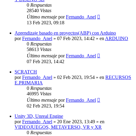
0
Respuestas
28540
Vistas
Último mensaje
por
Fernando_Anel
13 Feb 2023, 09:18
Aprendizaje basado en proyectos(ABP) con Arduino
por
Fernando_Anel
»
07 Feb 2023, 14:42
» en
ARDUINO
0
Respuestas
58613
Vistas
Último mensaje
por
Fernando_Anel
07 Feb 2023, 14:42
SCRATCH
por
Fernando_Anel
»
02 Feb 2023, 19:54
» en
RECURSOS
E.PRIMARIA
0
Respuestas
46995
Vistas
Último mensaje
por
Fernando_Anel
02 Feb 2023, 19:54
Unity 3D, Unreal Engine
por
Fernando_Anel
»
20 Ene 2023, 13:49
» en
VIDEOJUEGOS, METAVERSO, VR y XR
0
Respuestas