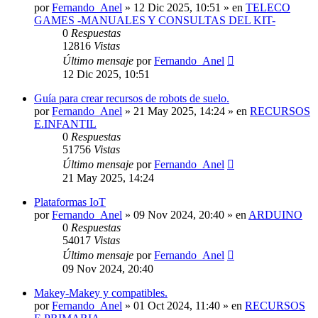
por
Fernando_Anel
»
12 Dic 2025, 10:51
» en
TELECO
GAMES -MANUALES Y CONSULTAS DEL KIT-
0
Respuestas
12816
Vistas
Último mensaje
por
Fernando_Anel
12 Dic 2025, 10:51
Guía para crear recursos de robots de suelo.
por
Fernando_Anel
»
21 May 2025, 14:24
» en
RECURSOS
E.INFANTIL
0
Respuestas
51756
Vistas
Último mensaje
por
Fernando_Anel
21 May 2025, 14:24
Plataformas IoT
por
Fernando_Anel
»
09 Nov 2024, 20:40
» en
ARDUINO
0
Respuestas
54017
Vistas
Último mensaje
por
Fernando_Anel
09 Nov 2024, 20:40
Makey-Makey y compatibles.
por
Fernando_Anel
»
01 Oct 2024, 11:40
» en
RECURSOS