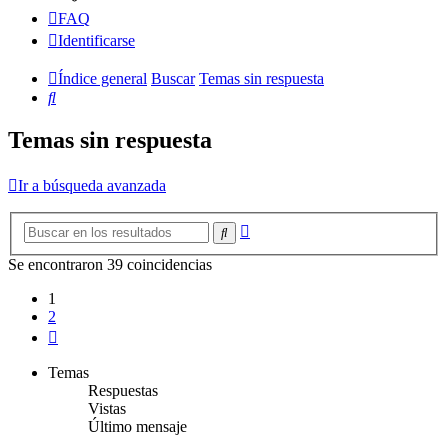
FAQ
Identificarse
Índice general
Buscar
Temas sin respuesta
Buscar
Temas sin respuesta
Ir a búsqueda avanzada
Búsqueda
Buscar
avanzada
Se encontraron 39 coincidencias
1
2
Siguiente
Temas
Respuestas
Vistas
Último mensaje