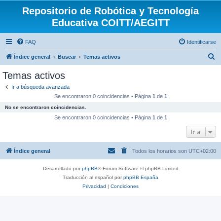
Repositorio de Robótica y Tecnología
Educativa COITT/AEGITT
FAQ
Identificarse
B
Índice general
Buscar
Temas activos
u
Temas activos
s
Ir a búsqueda avanzada
c
Se encontraron 0 coincidencias • Página
1
de
1
a
No se encontraron coincidencias.
r
Se encontraron 0 coincidencias • Página
1
de
1
Ir a
Índice general
Todos los horarios son
UTC+02:00
Desarrollado por
phpBB
® Forum Software © phpBB Limited
Traducción al español por
phpBB España
Privacidad
|
Condiciones