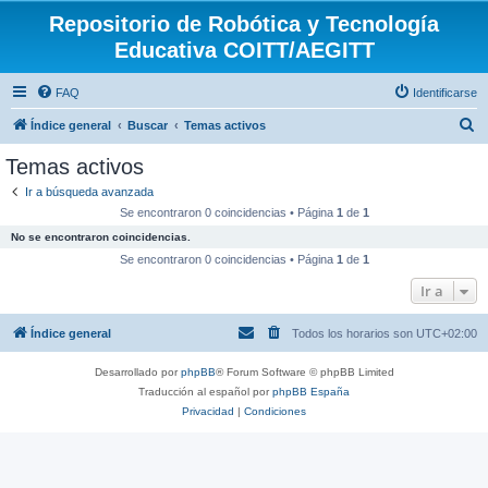
Repositorio de Robótica y Tecnología
Educativa COITT/AEGITT
FAQ
Identificarse
B
Índice general
Buscar
Temas activos
u
Temas activos
s
Ir a búsqueda avanzada
c
Se encontraron 0 coincidencias • Página
1
de
1
a
No se encontraron coincidencias.
r
Se encontraron 0 coincidencias • Página
1
de
1
Ir a
Índice general
Todos los horarios son
UTC+02:00
Desarrollado por
phpBB
® Forum Software © phpBB Limited
Traducción al español por
phpBB España
Privacidad
|
Condiciones