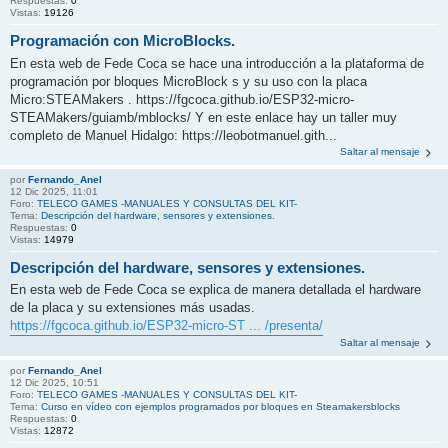
Respuestas:
0
Vistas:
19126
Programación con MicroBlocks.
En esta web de Fede Coca se hace una introducción a la plataforma de
programación por bloques MicroBlock s y su uso con la placa
Micro:STEAMakers . https://fgcoca.github.io/ESP32-micro-
STEAMakers/guiamb/mblocks/ Y en este enlace hay un taller muy
completo de Manuel Hidalgo: https://leobotmanuel.gith...
Saltar al mensaje
por
Fernando_Anel
12 Dic 2025, 11:01
Foro:
TELECO GAMES -MANUALES Y CONSULTAS DEL KIT-
Tema:
Descripción del hardware, sensores y extensiones.
Respuestas:
0
Vistas:
14979
Descripción del hardware, sensores y extensiones.
En esta web de Fede Coca se explica de manera detallada el hardware
de la placa y su extensiones más usadas.
https://fgcoca.github.io/ESP32-micro-ST ... /presenta/
Saltar al mensaje
por
Fernando_Anel
12 Dic 2025, 10:51
Foro:
TELECO GAMES -MANUALES Y CONSULTAS DEL KIT-
Tema:
Curso en vídeo con ejemplos programados por bloques en Steamakersblocks
Respuestas:
0
Vistas:
12872