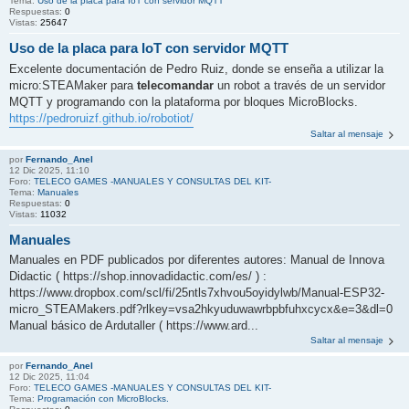
Tema:
Uso de la placa para IoT con servidor MQTT
Respuestas:
0
Vistas:
25647
Uso de la placa para IoT con servidor MQTT
Excelente documentación de Pedro Ruiz, donde se enseña a utilizar la
micro:STEAMaker para
telecomandar
un robot a través de un servidor
MQTT y programando con la plataforma por bloques MicroBlocks.
https://pedroruizf.github.io/robotiot/
Saltar al mensaje
por
Fernando_Anel
12 Dic 2025, 11:10
Foro:
TELECO GAMES -MANUALES Y CONSULTAS DEL KIT-
Tema:
Manuales
Respuestas:
0
Vistas:
11032
Manuales
Manuales en PDF publicados por diferentes autores: Manual de Innova
Didactic ( https://shop.innovadidactic.com/es/ ) :
https://www.dropbox.com/scl/fi/25ntls7xhvou5oyidylwb/Manual-ESP32-
micro_STEAMakers.pdf?rlkey=vsa2hkyuduwawrbpbfuhxcycx&e=3&dl=0
Manual básico de Ardutaller ( https://www.ard...
Saltar al mensaje
por
Fernando_Anel
12 Dic 2025, 11:04
Foro:
TELECO GAMES -MANUALES Y CONSULTAS DEL KIT-
Tema:
Programación con MicroBlocks.