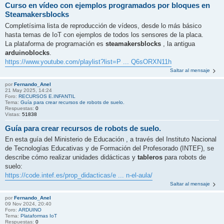
Curso en vídeo con ejemplos programados por bloques en
Steamakersblocks
Completísima lista de reproducción de vídeos, desde lo más básico
hasta temas de IoT con ejemplos de todos los sensores de la placa.
La plataforma de programación es
steamakersblocks
, la antigua
arduinoblocks
.
https://www.youtube.com/playlist?list=P ... Q6sORXN11h
Saltar al mensaje
por
Fernando_Anel
21 May 2025, 14:24
Foro:
RECURSOS E.INFANTIL
Tema:
Guía para crear recursos de robots de suelo.
Respuestas:
0
Vistas:
51838
Guía para crear recursos de robots de suelo.
En esta guía del Ministerio de Educación , a través del Instituto Nacional
de Tecnologías Educativas y de Formación del Profesorado (INTEF), se
describe cómo realizar unidades didácticas y
tableros
para robots de
suelo:
https://code.intef.es/prop_didacticas/e ... n-el-aula/
Saltar al mensaje
por
Fernando_Anel
09 Nov 2024, 20:40
Foro:
ARDUINO
Tema:
Plataformas IoT
Respuestas:
0