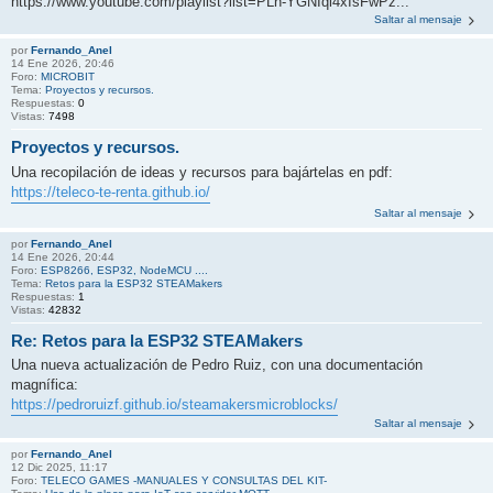
https://www.youtube.com/playlist?list=PLh-YGNIql4xIsFwPz...
Saltar al mensaje
por
Fernando_Anel
14 Ene 2026, 20:46
Foro:
MICROBIT
Tema:
Proyectos y recursos.
Respuestas:
0
Vistas:
7498
Proyectos y recursos.
Una recopilación de ideas y recursos para bajártelas en pdf:
https://teleco-te-renta.github.io/
Saltar al mensaje
por
Fernando_Anel
14 Ene 2026, 20:44
Foro:
ESP8266, ESP32, NodeMCU ....
Tema:
Retos para la ESP32 STEAMakers
Respuestas:
1
Vistas:
42832
Re: Retos para la ESP32 STEAMakers
Una nueva actualización de Pedro Ruiz, con una documentación
magnífica:
https://pedroruizf.github.io/steamakersmicroblocks/
Saltar al mensaje
por
Fernando_Anel
12 Dic 2025, 11:17
Foro:
TELECO GAMES -MANUALES Y CONSULTAS DEL KIT-