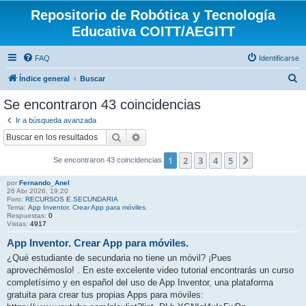
Repositorio de Robótica y Tecnología
Educativa COITT/AEGITT
FAQ
Identificarse
B
Índice general
Buscar
u
Se encontraron 43 coincidencias
s
Ir a búsqueda avanzada
c
Buscar
Búsqueda avanzada
a
1
2
3
4
5
Siguiente
Se encontraron 43 coincidencias
r
por
Fernando_Anel
26 Abr 2026, 19:20
Foro:
RECURSOS E.SECUNDARIA
Tema:
App Inventor. Crear App para móviles.
Respuestas:
0
Vistas:
4917
App Inventor. Crear App para móviles.
¿Qué estudiante de secundaria no tiene un móvil? ¡Pues
aprovechémoslo! . En este excelente video tutorial encontrarás un curso
completísimo y en español del uso de App Inventor, una plataforma
gratuita para crear tus propias Apps para móviles: