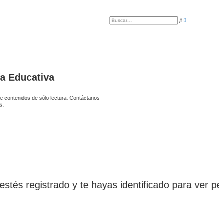
B
B
ú
u
s
s
q
c
u
a
e
r
d
a
a
v
a
ía Educativa
n
z
a
d
e contenidos de sólo lectura. Contáctanos
a
s.
estés registrado y te hayas identificado para ver pe