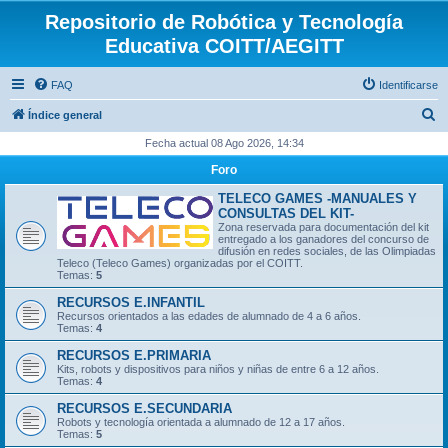
Repositorio de Robótica y Tecnología
Educativa COITT/AEGITT
FAQ
Identificarse
B
Índice general
u
Fecha actual 08 Ago 2026, 14:34
s
Foro
c
TELECO GAMES -MANUALES Y
a
CONSULTAS DEL KIT-
Zona reservada para documentación del kit
r
entregado a los ganadores del concurso de
difusión en redes sociales, de las Olimpiadas
Teleco (Teleco Games) organizadas por el COITT.
Temas:
5
RECURSOS E.INFANTIL
Recursos orientados a las edades de alumnado de 4 a 6 años.
Temas:
4
RECURSOS E.PRIMARIA
Kits, robots y dispositivos para niños y niñas de entre 6 a 12 años.
Temas:
4
RECURSOS E.SECUNDARIA
Robots y tecnología orientada a alumnado de 12 a 17 años.
Temas:
5