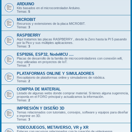
ARDUINO
Kits basados en el microcontrolador Arduino.
Temas:
5
MICROBIT
Recursos y extensiones de la placa MICROBIT.
Temas:
3
RASPBERRY
Aquí tratamos las placas RASPBERRY , desde la Zero hasta la PI 5 pasando
por la Pico y sus múltiples aplicaciones.
Temas:
3
ESP8266, ESP32, NodeMCU ....
Placas de desarrollo de la familia de microcontroladores con conexión wifi,
muy utilizadas en proyectos de IoT.
Temas:
7
PLATAFORMAS ONLINE Y SIMULADORES
Recopilatorio de plataformas online y simuladores de robótica.
Temas:
2
COMPRA DE MATERIAL
Listado de algunas webs donde comprar material. Si tienes alguna sugerencia,
proponla en el FORO principal y actualizamos la información.
Temas:
2
IMPRESIÓN Y DISEÑO 3D
Temas relacionados con tutoriales, consejos, software y equipos para diseñar
e imprimir en 3D.
Temas:
3
VIDEOJUEGOS, METAVERSO, VR y XR
Enlaces con recursos relacionados con la creación de videojuegos,