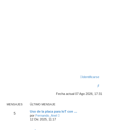
Identificarse
B
u
Fecha actual 07 Ago 2026, 17:31
s
MENSAJES
ÚLTIMO MENSAJE
c
Uso de la placa para IoT con …
a
5
V
por
Fernando_Anel
e
12 Dic 2025, 11:17
r
r
ú
l