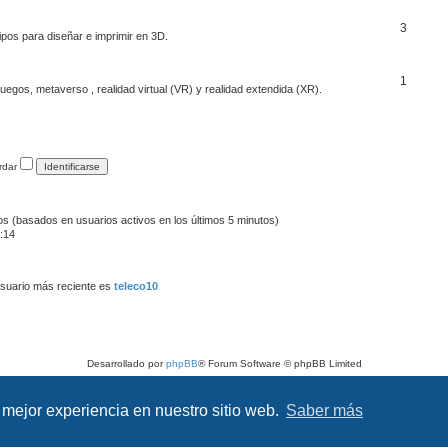
3
ipos para diseñar e imprimir en 3D.
1
egos, metaverso , realidad virtual (VR) y realidad extendida (XR).
rdar
dos (basados en usuarios activos en los últimos 5 minutos)
:14
suario más reciente es
teleco10
Desarrollado por
phpBB
® Forum Software © phpBB Limited
Traducción al español por
phpBB España
Privacidad
|
Condiciones
 mejor experiencia en nuestro sitio web.
Saber más