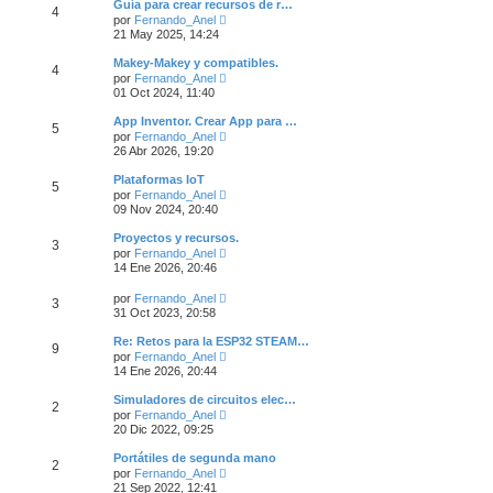
Guía para crear recursos de r…
t
4
V
por
Fernando_Anel
i
e
21 May 2025, 14:24
m
r
o
ú
m
Makey-Makey y compatibles.
4
l
e
V
por
Fernando_Anel
t
n
e
01 Oct 2024, 11:40
i
s
r
m
a
ú
App Inventor. Crear App para …
o
j
5
l
V
m
por
Fernando_Anel
e
t
e
e
26 Abr 2026, 19:20
i
r
n
m
ú
s
Plataformas IoT
o
5
l
a
V
m
por
Fernando_Anel
t
j
e
e
09 Nov 2024, 20:40
i
e
r
n
m
ú
s
Proyectos y recursos.
o
3
l
a
V
m
por
Fernando_Anel
t
j
e
e
14 Ene 2026, 20:46
i
e
r
n
m
ú
s
V
o
por
Fernando_Anel
3
l
a
e
m
31 Oct 2023, 20:58
t
j
r
e
i
e
ú
n
Re: Retos para la ESP32 STEAM…
m
9
l
s
V
o
por
Fernando_Anel
t
a
e
m
14 Ene 2026, 20:44
i
j
r
e
m
e
ú
n
Simuladores de circuitos elec…
o
2
l
s
V
m
por
Fernando_Anel
t
a
e
e
20 Dic 2022, 09:25
i
j
r
n
m
e
ú
s
Portátiles de segunda mano
o
2
l
a
V
m
por
Fernando_Anel
t
j
e
e
21 Sep 2022, 12:41
i