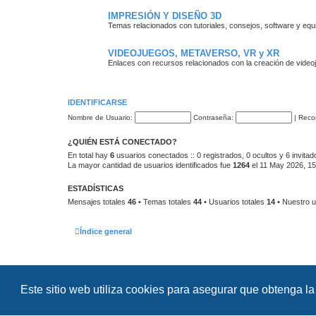
IMPRESIÓN Y DISEÑO 3D
Temas relacionados con tutoriales, consejos, software y equ
VIDEOJUEGOS, METAVERSO, VR y XR
Enlaces con recursos relacionados con la creación de videoju
IDENTIFICARSE
Nombre de Usuario:
Contraseña:
|
Reco
¿QUIÉN ESTÁ CONECTADO?
En total hay
6
usuarios conectados :: 0 registrados, 0 ocultos y 6 invita
La mayor cantidad de usuarios identificados fue
1264
el 11 May 2026, 15
ESTADÍSTICAS
Mensajes totales
46
• Temas totales
44
• Usuarios totales
14
• Nuestro u
Índice general
Este sitio web utiliza cookies para asegurar que obtenga la