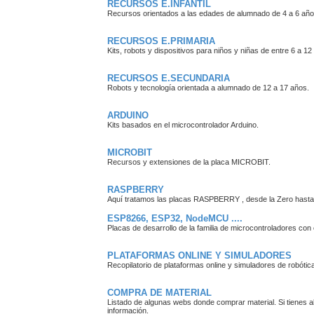
RECURSOS E.INFANTIL
Recursos orientados a las edades de alumnado de 4 a 6 año
RECURSOS E.PRIMARIA
Kits, robots y dispositivos para niños y niñas de entre 6 a 12
RECURSOS E.SECUNDARIA
Robots y tecnología orientada a alumnado de 12 a 17 años.
ARDUINO
Kits basados en el microcontrolador Arduino.
MICROBIT
Recursos y extensiones de la placa MICROBIT.
RASPBERRY
Aquí tratamos las placas RASPBERRY , desde la Zero hasta la
ESP8266, ESP32, NodeMCU ....
Placas de desarrollo de la familia de microcontroladores con 
PLATAFORMAS ONLINE Y SIMULADORES
Recopilatorio de plataformas online y simuladores de robótic
COMPRA DE MATERIAL
Listado de algunas webs donde comprar material. Si tienes a
información.