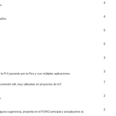
4
s.
4
 años.
5
5
3
3
 PI 5 pasando por la Pico y sus múltiples aplicaciones.
7
conexión wifi, muy utilizadas en proyectos de IoT.
2
a.
2
lguna sugerencia, proponla en el FORO principal y actualizamos la