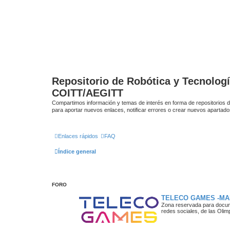
Repositorio de Robótica y Tecnolog
COITT/AEGITT
Compartimos información y temas de interés en forma de repositorios d
para aportar nuevos enlaces, notificar errores o crear nuevos apartado
Enlaces rápidos
FAQ
Índice general
FORO
TELECO GAMES -MA
Zona reservada para docume
redes sociales, de las Oli