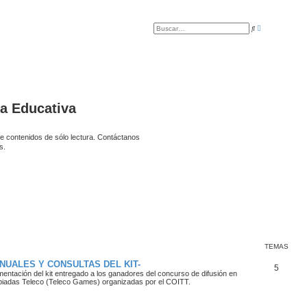
B
B
ú
u
s
s
q
c
u
a
e
r
d
a
a
v
a
ía Educativa
n
z
a
d
e contenidos de sólo lectura. Contáctanos
a
s.
TEMAS
NUALES Y CONSULTAS DEL KIT-
5
ntación del kit entregado a los ganadores del concurso de difusión en
mpiadas Teleco (Teleco Games) organizadas por el COITT.