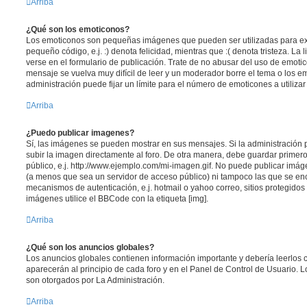
Arriba
¿Qué son los emoticonos?
Los emoticonos son pequeñas imágenes que pueden ser utilizadas para ex
pequeño código, e.j. :) denota felicidad, mientras que :( denota tristeza. L
verse en el formulario de publicación. Trate de no abusar del uso de emot
mensaje se vuelva muy difícil de leer y un moderador borre el tema o los 
administración puede fijar un límite para el número de emoticones a utiliza
Arriba
¿Puedo publicar imagenes?
Sí, las imágenes se pueden mostrar en sus mensajes. Si la administración 
subir la imagen directamente al foro. De otra manera, debe guardar primero
público, e.j. http://www.ejemplo.com/mi-imagen.gif. No puede publicar im
(a menos que sea un servidor de acceso público) ni tampoco las que se e
mecanismos de autenticación, e.j. hotmail o yahoo correo, sitios protegidos 
imágenes utilice el BBCode con la etiqueta [img].
Arriba
¿Qué son los anuncios globales?
Los anuncios globales contienen información importante y debería leerlos 
aparecerán al principio de cada foro y en el Panel de Control de Usuario.
son otorgados por La Administración.
Arriba