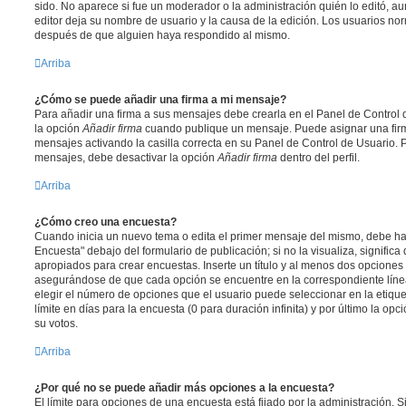
sido. No aparece si fue un moderador o la administración quién lo editó, a
editor deja su nombre de usuario y la causa de la edición. Los usuarios n
después de que alguien haya respondido al mismo.
Arriba
¿Cómo se puede añadir una firma a mi mensaje?
Para añadir una firma a sus mensajes debe crearla en el Panel de Control 
la opción
Añadir firma
cuando publique un mensaje. Puede asignar una firm
mensajes activando la casilla correcta en su Panel de Control de Usuario. P
mensajes, debe desactivar la opción
Añadir firma
dentro del perfil.
Arriba
¿Cómo creo una encuesta?
Cuando inicia un nuevo tema o edita el primer mensaje del mismo, debe hac
Encuesta" debajo del formulario de publicación; si no la visualiza, signific
apropiados para crear encuestas. Inserte un título y al menos dos opcione
asegurándose de que cada opción se encuentre en la correspondiente líne
elegir el número de opciones que el usuario puede seleccionar en la etique
límite en días para la encuesta (0 para duración infinita) y por último la opc
su votos.
Arriba
¿Por qué no se puede añadir más opciones a la encuesta?
El límite para opciones de una encuesta está fijado por la administración. 