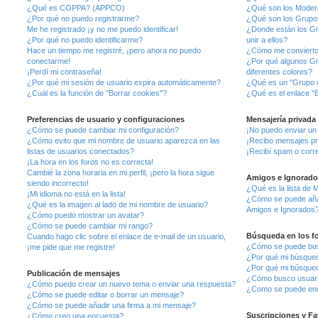
¿Qué es COPPA? (APPCO)
¿Qué son los Moder
¿Por qué no puedo registrarme?
¿Qué son los Grupo
Me he registrado ¡y no me puedo identificar!
¿Donde están los G
¿Por qué no puedo identificarme?
unir a ellos?
Hace un tiempo me registré, ¡pero ahora no puedo
¿Cómo me convierto
conectarme!
¿Por qué algunos G
¡Perdí mi contraseña!
diferentes colores?
¿Por qué mi sesión de usuario expira automáticamente?
¿Qué es un "Grupo 
¿Cuál es la función de "Borrar cookies"?
¿Qué es el enlace "E
Preferencias de usuario y configuraciones
Mensajería privada
¿Cómo se puede cambiar mi configuración?
¡No puedo enviar un
¿Cómo evito que mi nombre de usuario aparezca en las
¡Recibo mensajes pr
listas de usuarios conectados?
¡Recibí spam o corre
¡La hora en los foros no es correcta!
Cambié la zona horaria en mi perfil, ¡pero la hora sigue
Amigos e Ignorado
siendo incorrecto!
¿Qué es la lista de 
¡Mi idioma no está en la lista!
¿Cómo se puede añadi
¿Qué es la imagen al lado de mi nombre de usuario?
Amigos e Ignorados
¿Cómo puedo mostrar un avatar?
¿Cómo se puede cambiar mi rango?
Búsqueda en los f
Cuando hago clic sobre el enlace de e-mail de un usuario,
¿Cómo se puede busc
¡me pide que me registre!
¿Por qué mi búsqued
¿Por qué mi búsqued
Publicación de mensajes
¿Cómo busco usuar
¿Cómo puedo crear un nuevo tema o enviar una respuesta?
¿Como se puede enc
¿Cómo se puede editar o borrar un mensaje?
¿Cómo se puede añadir una firma a mi mensaje?
Suscripciones y Fa
¿Cómo creo una encuesta?