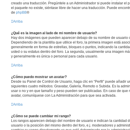
creado una traducción. Pregúntele a un Administrador si puede instalar el 
el paquete no existe, siéntase libre de hacer una traducción. Puede encontr
de
phpBB
®
Arriba
¿Qué es la imagen al lado de mi nombre de usuario?
Hay dos imágenes que pueden aparecer debajo de su nombre de usuario c
Dependiendo de la plantilla que utilice el foro, la primera imagen está asoci
generalmente en forma de estrellas, bloques o puntos, indicando la canti
usted o su estatus dentro del foro. La segunda, usualmente una imagen m
y generalmente es única o personal para cada usuario.
Arriba
¿Cómo puedo mostrar un avatar?
Desde su Panel de Control de Usuario, haga clic en “Perfil” puede añadir un
siguientes cuatro métodos: Gravatar, Galería, Remoto o Subida. Es la admi
usar o no y en que tamaño y peso pueden ser publicadas. En caso de que n
avatar, comuníquese con La Administración para que sea activada.
Arriba
¿Cómo se puede cambiar mi rango?
Los rangos aparecen debajo del nombre de usuario e indican la cantidad de
usuario o la posición del mismo dentro del foro, e.j. moderadores y admini
cambiar su rango directamente ya que está determinado por la administraci