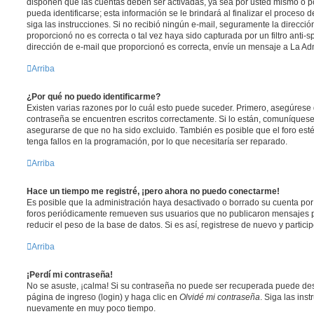
disponen que las cuentas deben ser activadas, ya sea por usted mismo o p
pueda identificarse; esta información se le brindará al finalizar el proceso de
siga las instrucciones. Si no recibió ningún e-mail, seguramente la direcció
proporcionó no es correcta o tal vez haya sido capturada por un filtro anti-
dirección de e-mail que proporcionó es correcta, envíe un mensaje a La Adm
Arriba
¿Por qué no puedo identificarme?
Existen varias razones por lo cuál esto puede suceder. Primero, asegúrese
contraseña se encuentren escritos correctamente. Si lo están, comuníques
asegurarse de que no ha sido excluido. También es posible que el foro est
tenga fallos en la programación, por lo que necesitaría ser reparado.
Arriba
Hace un tiempo me registré, ¡pero ahora no puedo conectarme!
Es posible que la administración haya desactivado o borrado su cuenta po
foros periódicamente remueven sus usuarios que no publicaron mensajes p
reducir el peso de la base de datos. Si es así, registrese de nuevo y partici
Arriba
¡Perdí mi contraseña!
No se asuste, ¡calma! Si su contraseña no puede ser recuperada puede desac
página de ingreso (login) y haga clic en
Olvidé mi contraseña
. Siga las ins
nuevamente en muy poco tiempo.