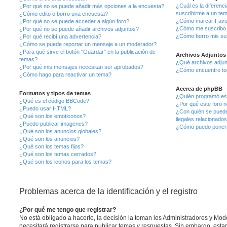
¿Cuál es la diferenc
¿Por qué no se puede añadir más opciones a la encuesta?
suscribirme a un te
¿Cómo edito o borro una encuesta?
¿Cómo marcar Favori
¿Por qué no se puede acceder a algún foro?
¿Cómo me suscribo a
¿Por qué no se puede añadir archivos adjuntos?
¿Cómo borro mis su
¿Por qué recibí una advertencia?
¿Cómo se puede reportar un mensaje a un moderador?
¿Para qué sirve el botón "Guardar" en la publicación de
Archivos Adjuntos
temas?
¿Qué archivos adjunt
¿Por qué mis mensajes necesitan ser aprobados?
¿Cómo encuentro tod
¿Cómo hago para reactivar un tema?
Acerca de phpBB
Formatos y tipos de temas
¿Quién programó est
¿Qué es el código BBCode?
¿Por qué este foro n
¿Puedo usar HTML?
¿Con quién se puede
¿Qué son los emoticonos?
ilegales relacionado
¿Puedo publicar imagenes?
¿Cómo puedo ponerm
¿Qué son los anuncios globales?
¿Qué son los anuncios?
¿Qué son los temas fijos?
¿Qué son los temas cerrados?
¿Qué son los iconos para los temas?
Problemas acerca de la identificación y el registro
¿Por qué me tengo que registrar?
No está obligado a hacerlo, la decisión la toman los Administradores y Mo
necesitará registrarse para publicar temas y respuestas. Sin embargo, estar