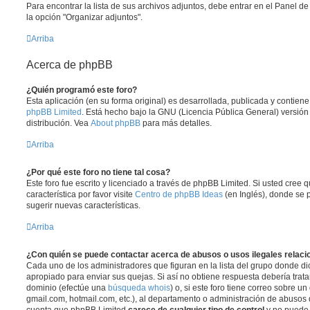
Para encontrar la lista de sus archivos adjuntos, debe entrar en el Panel de
la opción "Organizar adjuntos".
Arriba
Acerca de phpBB
¿Quién programó este foro?
Esta aplicación (en su forma original) es desarrollada, publicada y contien
phpBB Limited
. Está hecho bajo la GNU (Licencia Pública General) versión 
distribución. Vea
About phpBB
para más detalles.
Arriba
¿Por qué este foro no tiene tal cosa?
Este foro fue escrito y licenciado a través de phpBB Limited. Si usted cree
característica por favor visite
Centro de phpBB Ideas
(en Inglés), donde se 
sugerir nuevas características.
Arriba
¿Con quién se puede contactar acerca de abusos o usos ilegales relaci
Cada uno de los administradores que figuran en la lista del grupo donde di
apropiado para enviar sus quejas. Si así no obtiene respuesta debería trata
dominio (efectúe una
búsqueda whois
) o, si este foro tiene correo sobre u
gmail.com, hotmail.com, etc.), al departamento o administración de abusos d
cuenta que phpBB Limited
carece de cualquier tipo de control
y no puede