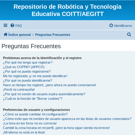
Repositorio de Robótica y Tecnología
Educativa COITT/AEGITT
FAQ
Identificarse
B
Índice general
Preguntas Frecuentes
u
Preguntas Frecuentes
s
c
Problemas acerca de la identificación y el registro
¿Por qué me tengo que registrar?
a
¿Qué es COPPA? (APPCO)
r
¿Por qué no puedo registrarme?
Me he registrado ¡y no me puedo identificar!
¿Por qué no puedo identificarme?
Hace un tiempo me registré, ¡pero ahora no puedo conectarme!
¡Perdí mi contraseña!
¿Por qué mi sesión de usuario expira automáticamente?
¿Cuál es la función de "Borrar cookies"?
Preferencias de usuario y configuraciones
¿Cómo se puede cambiar mi configuración?
¿Cómo evito que mi nombre de usuario aparezca en las listas de usuarios conectados?
¡La hora en los foros no es correcta!
Cambié la zona horaria en mi perfil, ¡pero la hora sigue siendo incorrecto!
¡Mi idioma no está en la lista!