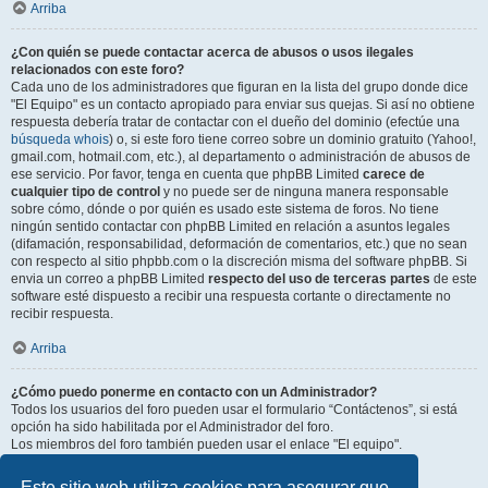
Arriba
¿Con quién se puede contactar acerca de abusos o usos ilegales
relacionados con este foro?
Cada uno de los administradores que figuran en la lista del grupo donde dice
"El Equipo" es un contacto apropiado para enviar sus quejas. Si así no obtiene
respuesta debería tratar de contactar con el dueño del dominio (efectúe una
búsqueda whois
) o, si este foro tiene correo sobre un dominio gratuito (Yahoo!,
gmail.com, hotmail.com, etc.), al departamento o administración de abusos de
ese servicio. Por favor, tenga en cuenta que phpBB Limited
carece de
cualquier tipo de control
y no puede ser de ninguna manera responsable
sobre cómo, dónde o por quién es usado este sistema de foros. No tiene
ningún sentido contactar con phpBB Limited en relación a asuntos legales
(difamación, responsabilidad, deformación de comentarios, etc.) que no sean
con respecto al sitio phpbb.com o la discreción misma del software phpBB. Si
envia un correo a phpBB Limited
respecto del uso de terceras partes
de este
software esté dispuesto a recibir una respuesta cortante o directamente no
recibir respuesta.
Arriba
¿Cómo puedo ponerme en contacto con un Administrador?
Todos los usuarios del foro pueden usar el formulario “Contáctenos”, si está
opción ha sido habilitada por el Administrador del foro.
Los miembros del foro también pueden usar el enlace "El equipo".
Arriba
Este sitio web utiliza cookies para asegurar que